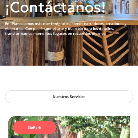
¡Contáctanos!
En 1Plano somos más que fotógrafos: somos narradores, creadores y
visionarios. Con pasión por el arte y buen ojo para los detalles,
transformamos momentos fugaces en recuerdos eternos.
Nuestros Servicios
BioPark